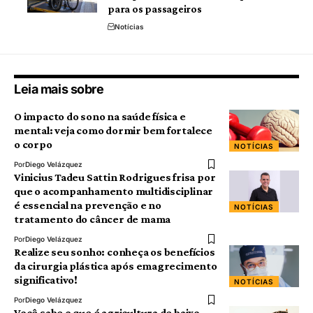
para os passageiros
Notícias
Leia mais sobre
O impacto do sono na saúde física e
mental: veja como dormir bem fortalece
o corpo
NOTÍCIAS
Por
Diego Velázquez
Vinicius Tadeu Sattin Rodrigues frisa por
que o acompanhamento multidisciplinar
é essencial na prevenção e no
NOTÍCIAS
tratamento do câncer de mama
Por
Diego Velázquez
Realize seu sonho: conheça os benefícios
da cirurgia plástica após emagrecimento
significativo!
NOTÍCIAS
Por
Diego Velázquez
Você sabe o que é agricultura de baixo