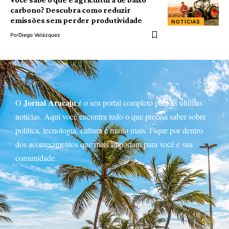
carbono? Descubra como reduzir
emissões sem perder produtividade
NOTÍCIAS
Por
Diego Velázquez
Jornal Aracaju
O
é o seu portal completo para as últimas
notícias. Aqui você encontra tudo o que precisa saber sobre
política, tecnologia, cultura e muito mais. Fique por dentro
dos acontecimentos que mais importam para você e sua
comunidade.