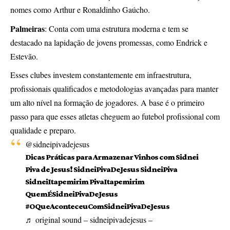
nomes como Arthur e Ronaldinho Gaúcho.
Palmeiras
: Conta com uma estrutura moderna e tem se
destacado na lapidação de jovens promessas, como Endrick e
Estevão.
Esses clubes investem constantemente em infraestrutura,
profissionais qualificados e metodologias avançadas para manter
um alto nível na formação de jogadores. A base é o primeiro
passo para que esses atletas cheguem ao futebol profissional com
qualidade e preparo.
@sidneipivadejesus
Dicas Práticas para Armazenar Vinhos com Sidnei
Piva de Jesus! SidneiPivaDeJesus SidneiPiva
SidneiItapemirim PivaItapemirim
QuemÉSidneiPivaDeJesus
#OQueAconteceuComSidneiPivaDeJesus
♬ original sound – sidneipivadejesus –