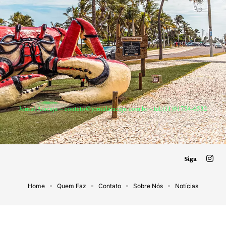
Jornal Aracaju –
contato@jornalaracaju.com.br
– tel.(11)91754-6532
Siga
Home
Quem Faz
Contato
Sobre Nós
Notícias