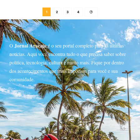
1
2
3
4
Jornal Aracaju
O
é o seu portal completo para as últimas
notícias. Aqui você encontra tudo o que precisa saber sobre
política, tecnologia, cultura e muito mais. Fique por dentro
dos acontecimentos que mais importam para você e sua
comunidade.