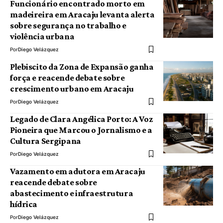
Funcionário encontrado morto em
madeireira em Aracaju levanta alerta
sobre segurança no trabalho e
violência urbana
Por
Diego Velázquez
Plebiscito da Zona de Expansão ganha
força e reacende debate sobre
crescimento urbano em Aracaju
Por
Diego Velázquez
Legado de Clara Angélica Porto: A Voz
Pioneira que Marcou o Jornalismo e a
Cultura Sergipana
Por
Diego Velázquez
Vazamento em adutora em Aracaju
reacende debate sobre
abastecimento e infraestrutura
hídrica
Por
Diego Velázquez