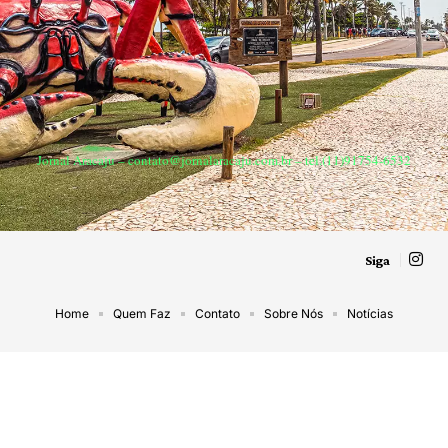
Jornal Aracaju –
contato@jornalaracaju.com.br
– tel.(11)91754-6532
Siga
Home
Quem Faz
Contato
Sobre Nós
Notícias