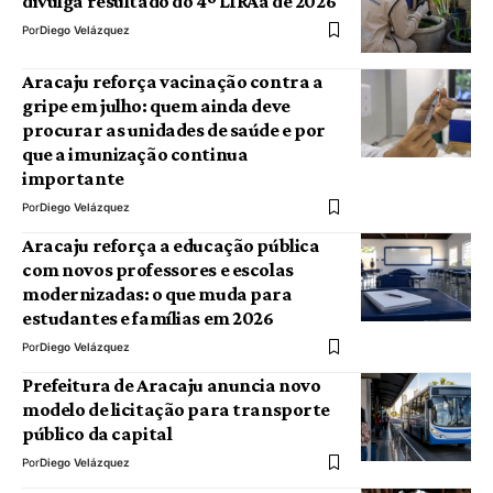
divulga resultado do 4º LIRAa de 2026
Por
Diego Velázquez
Aracaju reforça vacinação contra a
gripe em julho: quem ainda deve
procurar as unidades de saúde e por
que a imunização continua
importante
Por
Diego Velázquez
Aracaju reforça a educação pública
com novos professores e escolas
modernizadas: o que muda para
estudantes e famílias em 2026
Por
Diego Velázquez
Prefeitura de Aracaju anuncia novo
modelo de licitação para transporte
público da capital
Por
Diego Velázquez