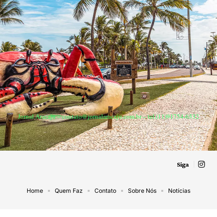
Jornal Aracaju –
contato@jornalaracaju.com.br
– tel.(11)91754-6532
Siga
Home
Quem Faz
Contato
Sobre Nós
Notícias