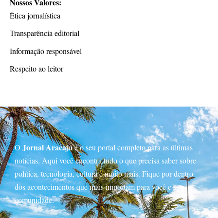
Nossos Valores:
Ética jornalística
Transparência editorial
Informação responsável
Respeito ao leitor
Jornal Aracaju
O
é o seu portal completo para as últimas
notícias. Aqui você encontra tudo o que precisa saber sobre
política, tecnologia, cultura e muito mais. Fique por dentro
dos acontecimentos que mais importam para você e sua
comunidade.