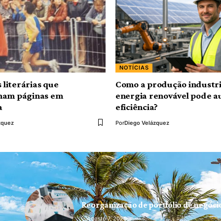
NOTÍCIAS
s literárias que
Como a produção industri
mam páginas em
energia renovável pode 
a
eficiência?
zquez
Por
Diego Velázquez
Reorganização de portfólio de negóc
Agosto 7, 2026