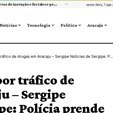
Universidade Federal de Sergipe amplia projetos de inovação e fortalece pesquisa em tecnologia
sexta-feira, 7 ago
Notícias
Tecnologia
Política
Aracaju
gas em Aracaju – Sergipe Notícias de Sergipe: Polícia prende suspeito em fuga com arma de fogo.
r tráfico de
u – Sergipe
pe: Polícia prende