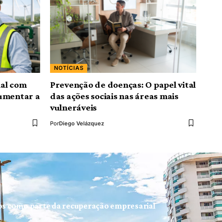
NOTÍCIAS
al com
Prevenção de doenças: O papel vital
aumentar a
das ações sociais nas áreas mais
vulneráveis
Por
Diego Velázquez
ios como parte da recuperação empresarial