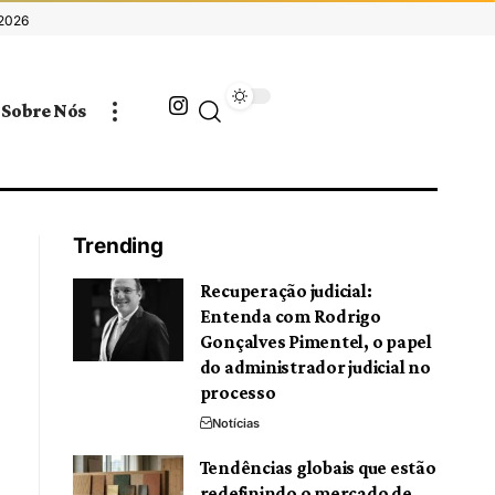
 2026
Sobre Nós
Trending
Recuperação judicial:
Entenda com Rodrigo
Gonçalves Pimentel, o papel
do administrador judicial no
processo
Notícias
Tendências globais que estão
redefinindo o mercado de