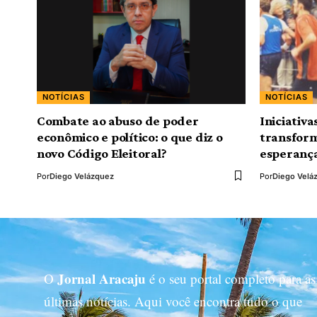
NOTÍCIAS
NOTÍCIAS
Combate ao abuso de poder
Iniciativa
econômico e político: o que diz o
transfor
novo Código Eleitoral?
esperanç
Por
Diego Velázquez
Por
Diego Velá
Jornal Aracaju
O
é o seu portal completo para as
últimas notícias. Aqui você encontra tudo o que