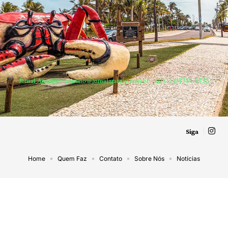
Jornal Aracaju –
contato@jornalaracaju.com.br
– tel.(11)91754-6532
Siga
Home
Quem Faz
Contato
Sobre Nós
Notícias