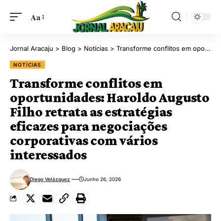
Aa
Jornal Aracaju
>
Blog
>
Notícias
>
Transforme conflitos em oportunidades: Haroldo Augusto Filho retrata as estratégias eficazes para negociações corporativas com vários interessados
NOTÍCIAS
Transforme conflitos em
oportunidades: Haroldo Augusto
Filho retrata as estratégias
eficazes para negociações
corporativas com vários
interessados
Diego Velázquez
Junho 26, 2026