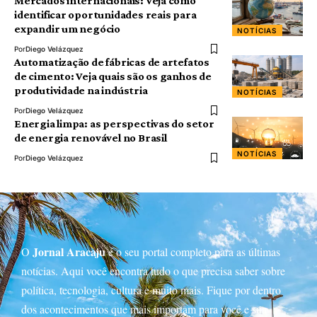
Mercados internacionais: Veja como
identificar oportunidades reais para
expandir um negócio
NOTÍCIAS
Por
Diego Velázquez
Automatização de fábricas de artefatos
de cimento: Veja quais são os ganhos de
produtividade na indústria
NOTÍCIAS
Por
Diego Velázquez
Energia limpa: as perspectivas do setor
de energia renovável no Brasil
NOTÍCIAS
Por
Diego Velázquez
Jornal Aracaju
O
é o seu portal completo para as últimas
notícias. Aqui você encontra tudo o que precisa saber sobre
política, tecnologia, cultura e muito mais. Fique por dentro
dos acontecimentos que mais importam para você e sua