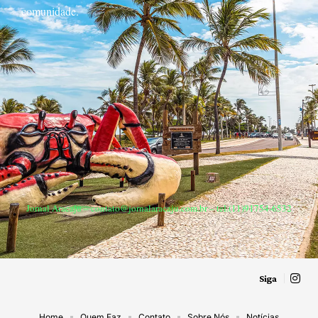
comunidade.
Jornal Aracaju –
contato@jornalaracaju.com.br
– tel.(11)91754-6532
Siga
Home
Quem Faz
Contato
Sobre Nós
Notícias