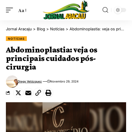
Aa
Jornal Aracaju
>
Blog
>
Notícias
>
Abdominoplastia: veja os principais cuidados pós-cirurgia
NOTÍCIAS
Abdominoplastia: veja os
principais cuidados pós-
cirurgia
Diego Velázquez
Novembro 29, 2024