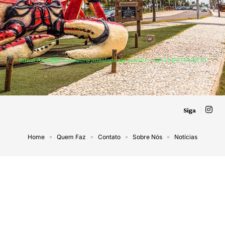
Jornal Aracaju –
contato@jornalaracaju.com.br
– tel.(11)91754-6532
Siga
Home
Quem Faz
Contato
Sobre Nós
Notícias