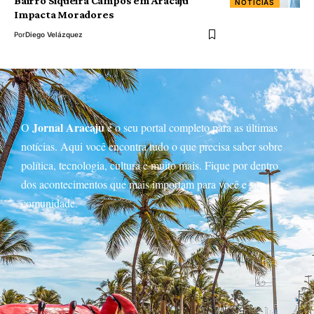
Bairro Siqueira Campos em Aracaju
NOTÍCIAS
Impacta Moradores
Por
Diego Velázquez
Jornal Aracaju
O
é o seu portal completo para as últimas
notícias. Aqui você encontra tudo o que precisa saber sobre
política, tecnologia, cultura e muito mais. Fique por dentro
dos acontecimentos que mais importam para você e sua
comunidade.