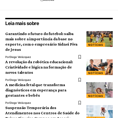
Leia mais sobre
Garantindo o futuro do futebol: saiba
mais sobre a importância da base no
esporte, com o empresário Sidnei Piva
NOTÍCIAS
de Jesus
Por
Diego Velázquez
A revolução da robótica educacional:
Criatividade e lógica na formação de
novos talentos
NOTÍCIAS
Por
Diego Velázquez
A medicina fetal que transforma
diagnósticos em esperança para
gestantes e bebês
NOTÍCIAS
Por
Diego Velázquez
Suspensão Temporária dos
Atendimentos nos Centros de Saúde do