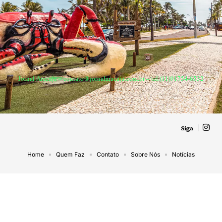
Jornal Aracaju –
contato@jornalaracaju.com.br
– tel.(11)91754-6532
Siga
Home
Quem Faz
Contato
Sobre Nós
Notícias