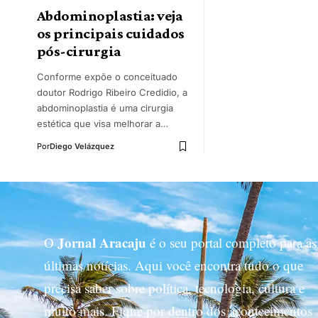
Abdominoplastia: veja
os principais cuidados
pós-cirurgia
Conforme expõe o conceituado
doutor Rodrigo Ribeiro Credidio, a
abdominoplastia é uma cirurgia
estética que visa melhorar a…
Por
Diego Velázquez
Jornal Aracaju
O
é o seu portal completo para as
últimas notícias. Aqui você encontra tudo o que
precisa saber sobre política, tecnologia, cultura e
muito mais. Fique por dentro dos acontecimentos