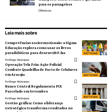
para os passageiros
Notícias
Leia mais sobre
Competências socioemocionais: a Sigma
Educação explora como usar os livros
paradidáticos para desenvolvê-las
NOTÍCIAS
Por
Diego Velázquez
Operação Tela Fria: Ação Policial
Combate Quadrilha de Furto de Celulares
em Aracaju
NOTÍCIAS
Por
Diego Velázquez
Banco Central Regulamenta PIX
Parcelado em Setembro
NOTÍCIAS
Por
Diego Velázquez
Gestão gráfica: Como a liderança
estratégica transforma resultados no