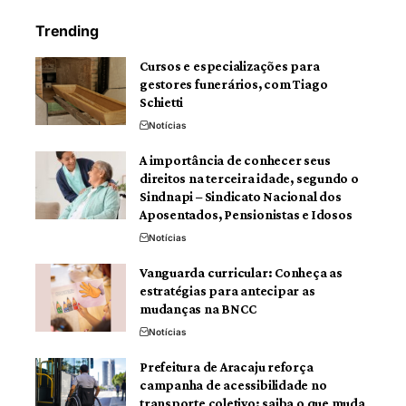
Trending
Cursos e especializações para
gestores funerários, com Tiago
Schietti
Notícias
A importância de conhecer seus
direitos na terceira idade, segundo o
Sindnapi – Sindicato Nacional dos
Aposentados, Pensionistas e Idosos
Notícias
Vanguarda curricular: Conheça as
estratégias para antecipar as
mudanças na BNCC
Notícias
Prefeitura de Aracaju reforça
campanha de acessibilidade no
transporte coletivo: saiba o que muda