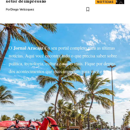
setor de impressão
NOTÍCIAS
Por
Diego Velázquez
Jornal Aracaju
O
é o seu portal completo para as últimas
notícias. Aqui você encontra tudo o que precisa saber sobre
política, tecnologia, cultura e muito mais. Fique por dentro
dos acontecimentos que mais importam para você e sua
comunidade.