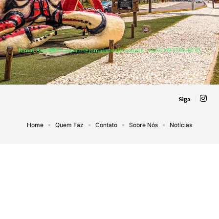
Jornal Aracaju –
contato@jornalaracaju.com.br
– tel.(11)91754-6532
Siga
Home
Quem Faz
Contato
Sobre Nós
Notícias