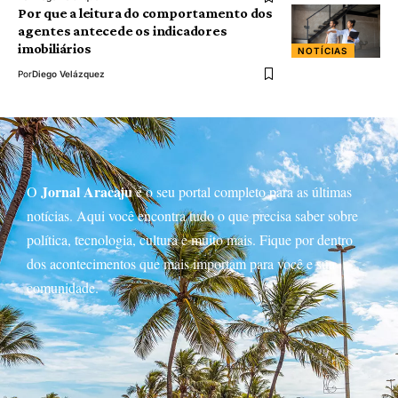
Por que a leitura do comportamento dos
agentes antecede os indicadores
imobiliários
NOTÍCIAS
Por
Diego Velázquez
Jornal Aracaju
O
é o seu portal completo para as últimas
notícias. Aqui você encontra tudo o que precisa saber sobre
política, tecnologia, cultura e muito mais. Fique por dentro
dos acontecimentos que mais importam para você e sua
comunidade.