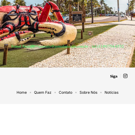
Jornal Aracaju –
contato@jornalaracaju.com.br
– tel.(11)91754-6532
Siga
Home
Quem Faz
Contato
Sobre Nós
Notícias