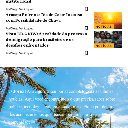
institucional
Por
Diego Velázquez
Aracaju Enfrenta Dia de Calor Intenso
com Possibilidade de Chuva
NOTÍCIAS
Por
Diego Velázquez
Visto EB-2 NIW: A realidade do processo
de imigração para brasileiros e os
desafios enfrentados
NOTÍCIAS
Por
Diego Velázquez
Jornal Aracaju
O
é o seu portal completo para as últimas
notícias. Aqui você encontra tudo o que precisa saber sobre
política, tecnologia, cultura e muito mais. Fique por dentro
dos acontecimentos que mais importam para você e sua
comunidade.