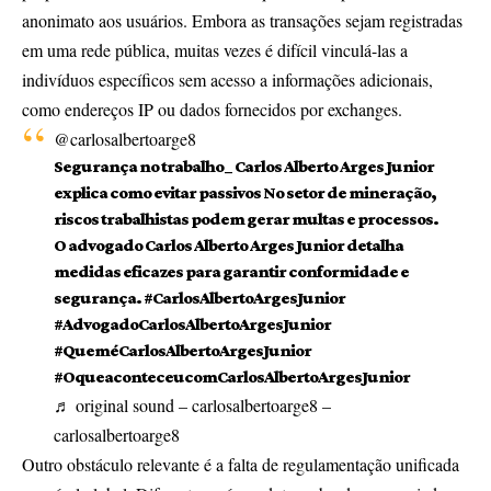
anonimato aos usuários. Embora as transações sejam registradas
em uma rede pública, muitas vezes é difícil vinculá-las a
indivíduos específicos sem acesso a informações adicionais,
como endereços IP ou dados fornecidos por exchanges.
@carlosalbertoarge8
Segurança no trabalho_ Carlos Alberto Arges Junior
explica como evitar passivos No setor de mineração,
riscos trabalhistas podem gerar multas e processos.
O advogado Carlos Alberto Arges Junior detalha
medidas eficazes para garantir conformidade e
segurança.
#CarlosAlbertoArgesJunior
#AdvogadoCarlosAlbertoArgesJunior
#QueméCarlosAlbertoArgesJunior
#OqueaconteceucomCarlosAlbertoArgesJunior
♬ original sound – carlosalbertoarge8 –
carlosalbertoarge8
Outro obstáculo relevante é a falta de regulamentação unificada