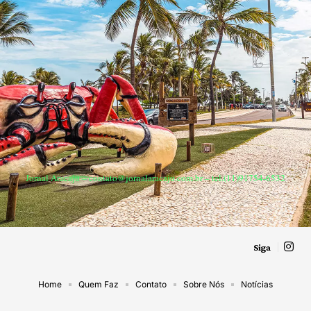
Jornal Aracaju –
contato@jornalaracaju.com.br
– tel.(11)91754-6532
Siga
Home
Quem Faz
Contato
Sobre Nós
Notícias