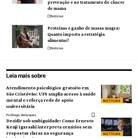
prevenção e no tratamento do câncer
de mama
Notícias
Proteínas e ganho de massa magra:
Quanto importa a estratégia
alimentar?
Notícias
Leia mais sobre
Atendimento psicológico gratuito em
São Cristóvão: UFS amplia acesso à saúde
mental e reforça rede de apoio
NOTÍCIAS
universitária
Por
Diego Velázquez
Decidir sob ambiguidade: Como Ernesto
Kenji Igarashi interpreta cenários sem
respostas claras na segurança
NOTÍCIAS