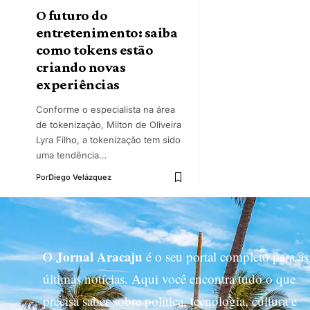
O futuro do
entretenimento: saiba
como tokens estão
criando novas
experiências
Conforme o especialista na área
de tokenização, Milton de Oliveira
Lyra Filho, a tokenização tem sido
uma tendência…
Por
Diego Velázquez
Jornal Aracaju
O
é o seu portal completo para as
últimas notícias. Aqui você encontra tudo o que
precisa saber sobre política, tecnologia, cultura e