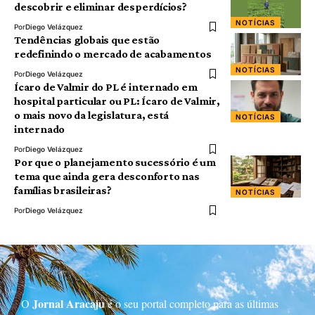
descobrir e eliminar desperdícios?
NOTÍCIAS
Por
Diego Velázquez
Tendências globais que estão
redefinindo o mercado de acabamentos
NOTÍCIAS
Por
Diego Velázquez
Ícaro de Valmir do PL é internado em
hospital particular ou PL: Ícaro de Valmir,
o mais novo da legislatura, está
NOTÍCIAS
internado
Por
Diego Velázquez
Por que o planejamento sucessório é um
tema que ainda gera desconforto nas
famílias brasileiras?
NOTÍCIAS
Por
Diego Velázquez
Jornal Aracaju
O
é o seu portal completo para as últimas