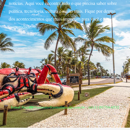
notícias. Aqui você encontra tudo o que precisa saber sobre
política, tecnologia, cultura e muito mais. Fique por dentro
dos acontecimentos que mais importam para você e sua
comunidade.
Jornal Aracaju –
contato@jornalaracaju.com.br
– tel.(11)91754-6532