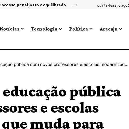
Competências socioemocionais: a Sigma Educação explora como usar os livros paradidáticos para desenvolvê-las
quinta-feira, 6 ago
Notícias
Tecnologia
Política
Aracaju
ca com novos professores e escolas modernizadas: o que muda para estudantes e famílias em 2026
a educação pública
sores e escolas
 que muda para