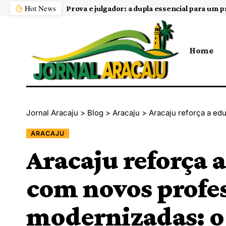
Hot News
Home
Jornal Aracaju
>
Blog
>
Aracaju
>
Aracaju reforça a educação públi
ARACAJU
Aracaju reforça 
com novos profes
modernizadas: o