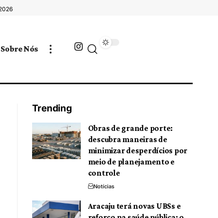
 2026
Sobre Nós
Trending
Obras de grande porte:
descubra maneiras de
minimizar desperdícios por
meio de planejamento e
controle
Notícias
Aracaju terá novas UBSs e
reforço na saúde pública: o