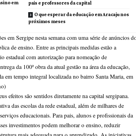
nsino em
pais e professores da capital
O que esperar da educação em Aracaju nos
próximos meses
ções em Sergipe nesta semana com uma série de anúncios d
ica de ensino. Entre as principais medidas estão a
o estadual com autorização para nomeação de
trega da 100ª obra da atual gestão na área da educação,
a em tempo integral localizada no bairro Santa Maria, em
no
)
eus efeitos são sentidos diretamente na capital sergipana.
tiva das escolas da rede estadual, além de milhares de
serviços educacionais. Para pais, alunos e profissionais da
sses investimentos podem melhorar o ensino, reduzir
estrutura mais adequada para o aprendizado. As iniciativas