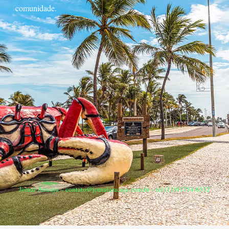
comunidade.
Jornal Aracaju –
contato@jornalaracaju.com.br
– tel.(11)91754-6532