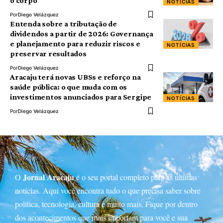
o corpo
NOTÍCIAS
Por
Diego Velázquez
Entenda sobre a tributação de
dividendos a partir de 2026: Governança
e planejamento para reduzir riscos e
NOTÍCIAS
preservar resultados
Por
Diego Velázquez
Aracaju terá novas UBSs e reforço na
saúde pública: o que muda com os
investimentos anunciados para Sergipe
NOTÍCIAS
Por
Diego Velázquez
Jornal Aracaju
O
é o seu portal completo para as últimas
notícias. Aqui você encontra tudo o que precisa saber sobre
política, tecnologia, cultura e muito mais. Fique por dentro
dos acontecimentos que mais importam para você e sua