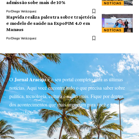
admissão sobe mais de 10%
NOTÍCIAS
Por
Diego Velázquez
Hapvida realiza palestra sobre trajetória
e modelo de saúde na ExpoPIM 4.0 em
Manaus
NOTÍCIAS
Por
Diego Velázquez
Jornal Aracaju
O
é o seu portal completo para as últimas
notícias. Aqui você encontra tudo o que precisa saber sobre
política, tecnologia, cultura e muito mais. Fique por dentro
dos acontecimentos que mais importam para você e sua
comunidade.