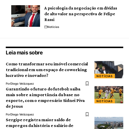
A psicologia da negociação em dívidas
de alto valor na perspectiva de Felipe
Rassi
Notícias
Leia mais sobre
Como transformar seu imóvel comercial
tradicional em um espaço de coworking
lucrativo e inovador?
NOTÍCIAS
Por
Diego Velázquez
Garantindo o futuro do futebol: saiba
mais sobre a importância da base no
esporte, com o empresário Sidnei Piva
NOTÍCIAS
de Jesus
Por
Diego Velázquez
Sergipe registra maior saldo de
empregos da história e salário de