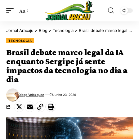
Aa
Jornal Aracaju
>
Blog
>
Tecnologia
>
Brasil debate marco legal da IA enquanto Sergipe já sente impactos da tecnologia no dia a dia
TECNOLOGIA
Brasil debate marco legal da IA
enquanto Sergipe já sente
impactos da tecnologia no dia a
dia
Diego Velázquez
Junho 23, 2026