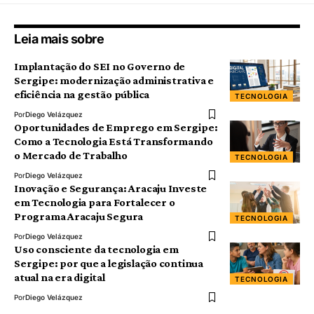
Leia mais sobre
Implantação do SEI no Governo de
Sergipe: modernização administrativa e
eficiência na gestão pública
TECNOLOGIA
Por
Diego Velázquez
Oportunidades de Emprego em Sergipe:
Como a Tecnologia Está Transformando
o Mercado de Trabalho
TECNOLOGIA
Por
Diego Velázquez
Inovação e Segurança: Aracaju Investe
em Tecnologia para Fortalecer o
Programa Aracaju Segura
TECNOLOGIA
Por
Diego Velázquez
Uso consciente da tecnologia em
Sergipe: por que a legislação continua
atual na era digital
TECNOLOGIA
Por
Diego Velázquez