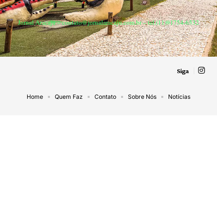
Jornal Aracaju –
contato@jornalaracaju.com.br
– tel.(11)91754-6532
Siga
Home
Quem Faz
Contato
Sobre Nós
Notícias