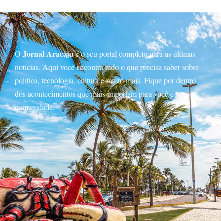
Jornal Aracaju
O
é o seu portal completo para as últimas
notícias. Aqui você encontra tudo o que precisa saber sobre
política, tecnologia, cultura e muito mais. Fique por dentro
dos acontecimentos que mais importam para você e sua
comunidade.