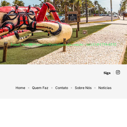
Jornal Aracaju –
contato@jornalaracaju.com.br
– tel.(11)91754-6532
Siga
Home
Quem Faz
Contato
Sobre Nós
Notícias