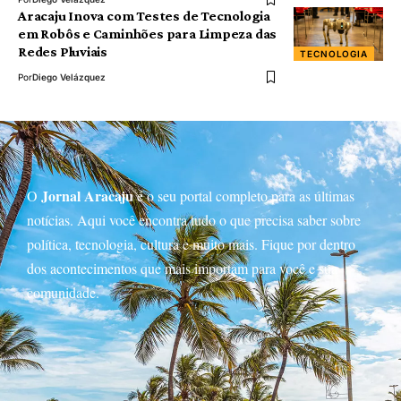
Aracaju Inova com Testes de Tecnologia
em Robôs e Caminhões para Limpeza das
Redes Pluviais
TECNOLOGIA
Por
Diego Velázquez
Jornal Aracaju
O
é o seu portal completo para as últimas
notícias. Aqui você encontra tudo o que precisa saber sobre
política, tecnologia, cultura e muito mais. Fique por dentro
dos acontecimentos que mais importam para você e sua
comunidade.