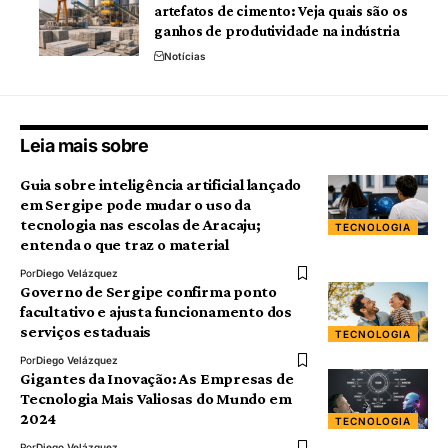
artefatos de cimento: Veja quais são os
ganhos de produtividade na indústria
Notícias
Leia mais sobre
Guia sobre inteligência artificial lançado
em Sergipe pode mudar o uso da
tecnologia nas escolas de Aracaju;
TECNOLOGIA
entenda o que traz o material
Por
Diego Velázquez
Governo de Sergipe confirma ponto
facultativo e ajusta funcionamento dos
serviços estaduais
TECNOLOGIA
Por
Diego Velázquez
Gigantes da Inovação: As Empresas de
Tecnologia Mais Valiosas do Mundo em
2024
TECNOLOGIA
Por
Diego Velázquez