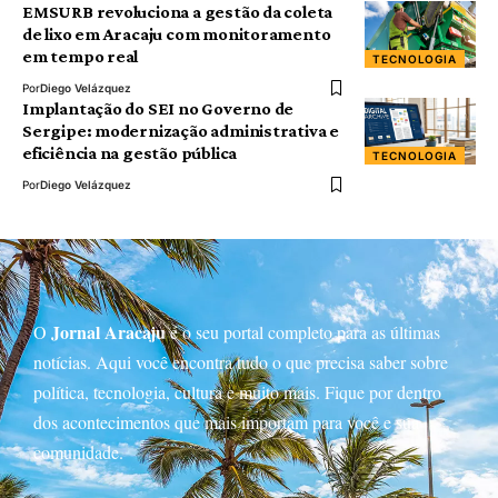
EMSURB revoluciona a gestão da coleta
de lixo em Aracaju com monitoramento
em tempo real
TECNOLOGIA
Por
Diego Velázquez
Implantação do SEI no Governo de
Sergipe: modernização administrativa e
eficiência na gestão pública
TECNOLOGIA
Por
Diego Velázquez
Jornal Aracaju
O
é o seu portal completo para as últimas
notícias. Aqui você encontra tudo o que precisa saber sobre
política, tecnologia, cultura e muito mais. Fique por dentro
dos acontecimentos que mais importam para você e sua
comunidade.