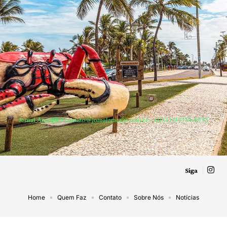
Jornal Aracaju –
contato@jornalaracaju.com.br
– tel.(11)91754-6532
Siga
Home
Quem Faz
Contato
Sobre Nós
Notícias