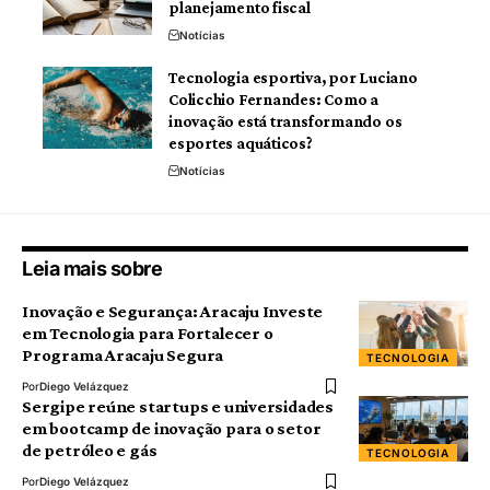
planejamento fiscal
Notícias
Tecnologia esportiva, por Luciano
Colicchio Fernandes: Como a
inovação está transformando os
esportes aquáticos?
Notícias
Leia mais sobre
Inovação e Segurança: Aracaju Investe
em Tecnologia para Fortalecer o
Programa Aracaju Segura
TECNOLOGIA
Por
Diego Velázquez
Sergipe reúne startups e universidades
em bootcamp de inovação para o setor
de petróleo e gás
TECNOLOGIA
Por
Diego Velázquez