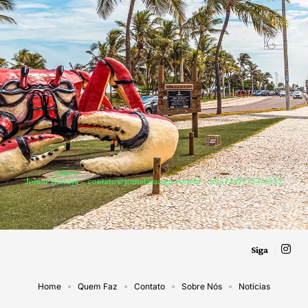
Jornal Aracaju –
contato@jornalaracaju.com.br
– tel.(11)91754-6532
Siga
Home
Quem Faz
Contato
Sobre Nós
Notícias