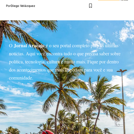
Por
Diego Velázquez
Jornal Aracaju
O
é o seu portal completo para as últimas
notícias. Aqui você encontra tudo o que precisa saber sobre
política, tecnologia, cultura e muito mais. Fique por dentro
dos acontecimentos que mais importam para você e sua
comunidade.