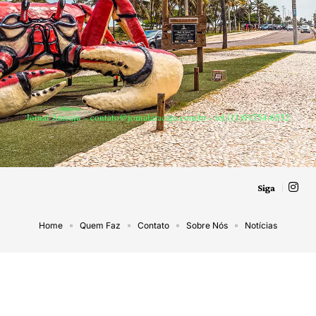
Jornal Aracaju –
contato@jornalaracaju.com.br
– tel.(11)91754-6532
Siga
Home
Quem Faz
Contato
Sobre Nós
Notícias