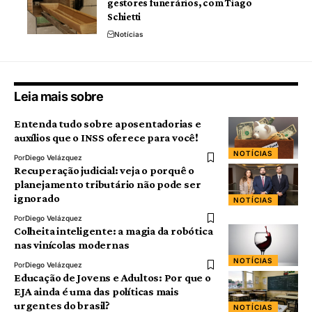
gestores funerários, com Tiago
Schietti
Notícias
Leia mais sobre
Entenda tudo sobre aposentadorias e
auxílios que o INSS oferece para você!
NOTÍCIAS
Por
Diego Velázquez
Recuperação judicial: veja o porquê o
planejamento tributário não pode ser
ignorado
NOTÍCIAS
Por
Diego Velázquez
Colheita inteligente: a magia da robótica
nas vinícolas modernas
NOTÍCIAS
Por
Diego Velázquez
Educação de Jovens e Adultos: Por que o
EJA ainda é uma das políticas mais
urgentes do brasil?
NOTÍCIAS