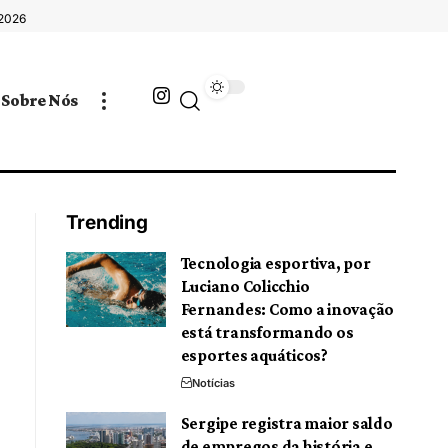
 2026
Sobre Nós
Trending
Tecnologia esportiva, por
Luciano Colicchio
Fernandes: Como a inovação
está transformando os
esportes aquáticos?
Notícias
Sergipe registra maior saldo
de empregos da história e