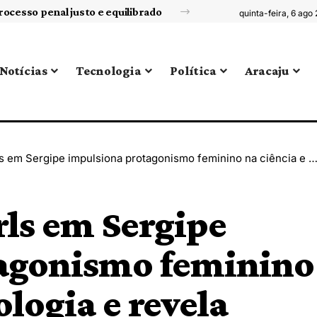
Competências socioemocionais: a Sigma Educação explora como usar os livros paradidáticos para desenvolvê-las
quinta-feira, 6 ago
Notícias
Tecnologia
Política
Aracaju
impulsiona protagonismo feminino na ciência e tecnologia e revela novos caminhos para a educação digital
ls em Sergipe
agonismo feminino
ologia e revela