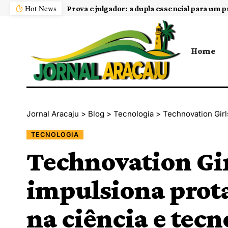
Hot News
Home
Jornal Aracaju
>
Blog
>
Tecnologia
>
Technovation Girls em Sergipe 
TECNOLOGIA
Technovation Gir
impulsiona prot
na ciência e tecn