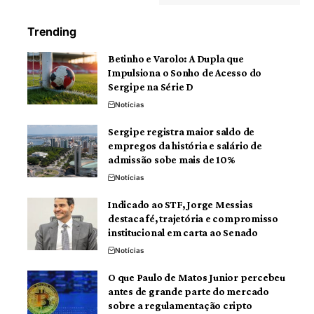
Trending
Betinho e Varolo: A Dupla que
Impulsiona o Sonho de Acesso do
Sergipe na Série D
Notícias
Sergipe registra maior saldo de
empregos da história e salário de
admissão sobe mais de 10%
Notícias
Indicado ao STF, Jorge Messias
destaca fé, trajetória e compromisso
institucional em carta ao Senado
Notícias
O que Paulo de Matos Junior percebeu
antes de grande parte do mercado
sobre a regulamentação cripto