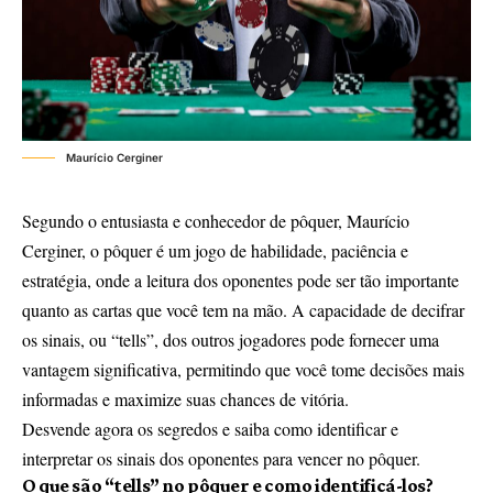
Maurício Cerginer
Segundo o entusiasta e conhecedor de pôquer, Maurício
Cerginer, o pôquer é um jogo de habilidade, paciência e
estratégia, onde a leitura dos oponentes pode ser tão importante
quanto as cartas que você tem na mão. A capacidade de decifrar
os sinais, ou “tells”, dos outros jogadores pode fornecer uma
vantagem significativa, permitindo que você tome decisões mais
informadas e maximize suas chances de vitória.
Desvende agora os segredos e saiba como identificar e
interpretar os sinais dos oponentes para vencer no pôquer.
O que são “tells” no pôquer e como identificá-los?