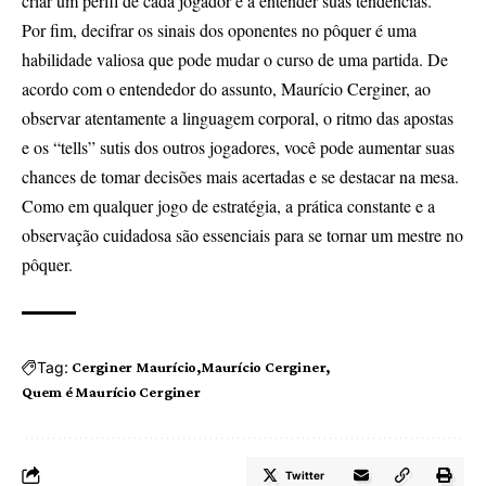
criar um perfil de cada jogador e a entender suas tendências.
Por fim, decifrar os sinais dos oponentes no pôquer é uma
habilidade valiosa que pode mudar o curso de uma partida. De
acordo com o entendedor do assunto, Maurício Cerginer, ao
observar atentamente a linguagem corporal, o ritmo das apostas
e os “tells” sutis dos outros jogadores, você pode aumentar suas
chances de tomar decisões mais acertadas e se destacar na mesa.
Como em qualquer jogo de estratégia, a prática constante e a
observação cuidadosa são essenciais para se tornar um mestre no
pôquer.
Tag:
Cerginer Maurício
Maurício Cerginer
Quem é Maurício Cerginer
Twitter