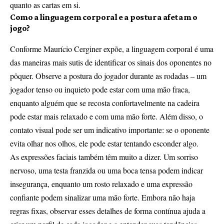
quanto as cartas em si.
Como a linguagem corporal e a postura afetam o
jogo?
Conforme Maurício Cerginer expõe, a linguagem corporal é uma
das maneiras mais sutis de identificar os sinais dos oponentes no
pôquer. Observe a postura do jogador durante as rodadas – um
jogador tenso ou inquieto pode estar com uma mão fraca,
enquanto alguém que se recosta confortavelmente na cadeira
pode estar mais relaxado e com uma mão forte. Além disso, o
contato visual pode ser um indicativo importante: se o oponente
evita olhar nos olhos, ele pode estar tentando esconder algo.
As expressões faciais também têm muito a dizer. Um sorriso
nervoso, uma testa franzida ou uma boca tensa podem indicar
insegurança, enquanto um rosto relaxado e uma expressão
confiante podem sinalizar uma mão forte. Embora não haja
regras fixas, observar esses detalhes de forma contínua ajuda a