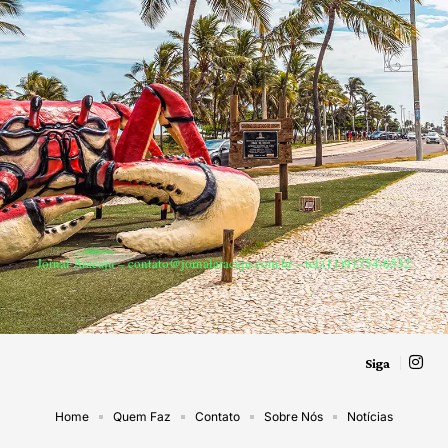
Jornal Aracaju –
contato@jornalaracaju.com.br
– tel.(11)91754-6532
Siga
Home
Quem Faz
Contato
Sobre Nós
Notícias