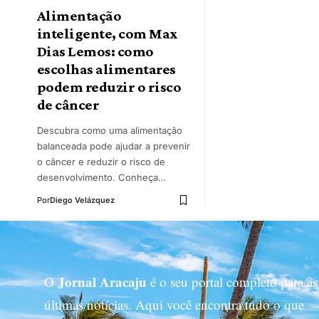
Alimentação
inteligente, com Max
Dias Lemos: como
escolhas alimentares
podem reduzir o risco
de câncer
Descubra como uma alimentação
balanceada pode ajudar a prevenir
o câncer e reduzir o risco de
desenvolvimento. Conheça…
Por
Diego Velázquez
Jornal Aracaju
O
é o seu portal completo para as
últimas notícias. Aqui você encontra tudo o que