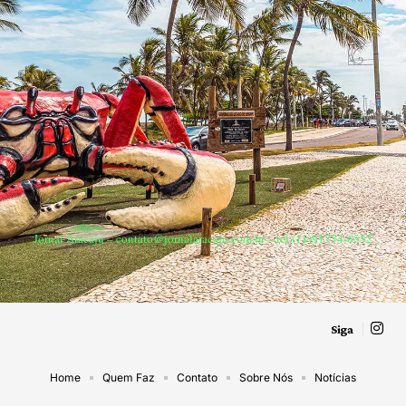
Jornal Aracaju –
contato@jornalaracaju.com.br
– tel.(11)91754-6532
Siga
Home
Quem Faz
Contato
Sobre Nós
Notícias