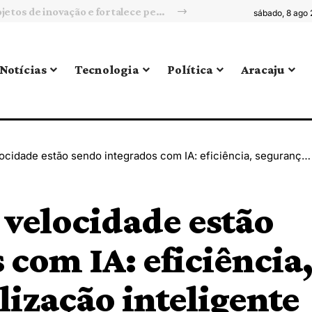
Universidade Federal de Sergipe amplia projetos de inovação e fortalece pesquisa em tecnologia
sábado, 8 ago
Notícias
Tecnologia
Política
Aracaju
estão sendo integrados com IA: eficiência, segurança e fiscalização inteligente
velocidade estão
 com IA: eficiência
lização inteligente