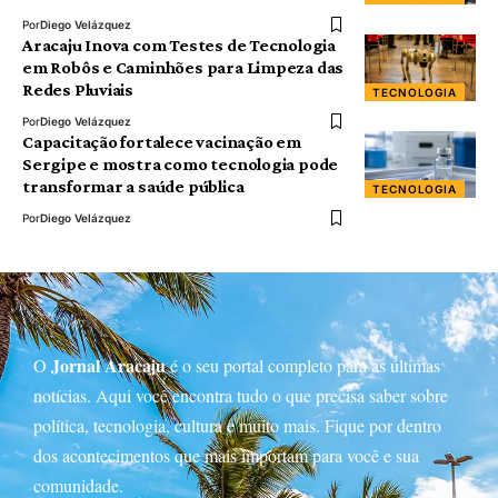
Por
Diego Velázquez
Aracaju Inova com Testes de Tecnologia
em Robôs e Caminhões para Limpeza das
Redes Pluviais
TECNOLOGIA
Por
Diego Velázquez
Capacitação fortalece vacinação em
Sergipe e mostra como tecnologia pode
transformar a saúde pública
TECNOLOGIA
Por
Diego Velázquez
Jornal Aracaju
O
é o seu portal completo para as últimas
notícias. Aqui você encontra tudo o que precisa saber sobre
política, tecnologia, cultura e muito mais. Fique por dentro
dos acontecimentos que mais importam para você e sua
comunidade.