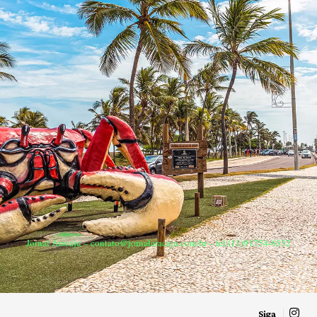
Jornal Aracaju –
contato@jornalaracaju.com.br
– tel.(11)91754-6532
Siga