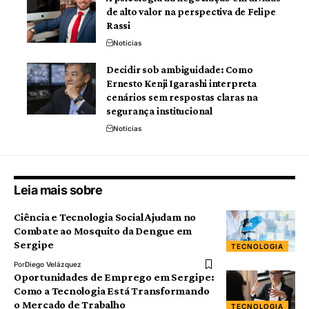
de alto valor na perspectiva de Felipe
Rassi
Notícias
Decidir sob ambiguidade: Como
Ernesto Kenji Igarashi interpreta
cenários sem respostas claras na
segurança institucional
Notícias
Leia mais sobre
Ciência e Tecnologia Social Ajudam no
Combate ao Mosquito da Dengue em
Sergipe
TECNOLOGIA
Por
Diego Velázquez
Oportunidades de Emprego em Sergipe:
Como a Tecnologia Está Transformando
o Mercado de Trabalho
TECNOLOGIA