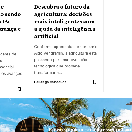
de
Descubra o futuro da
ão sendo
agricultura: decisões
 IA:
mais inteligentes com
urança e
a ajuda da inteligência
artificial
Conforme apresenta o empresário
Aldo Vendramin, a agricultura está
dares de
passando por uma revolução
do
tecnológica que promete
ssencial
transformar a…
 os avanços
Por
Diego Velázquez
Prova e julgador: a dupla essencial pa