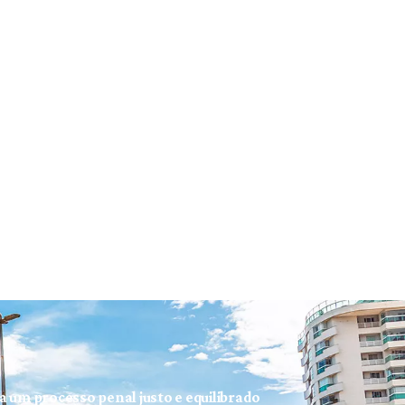
ra um processo penal justo e equilibrado