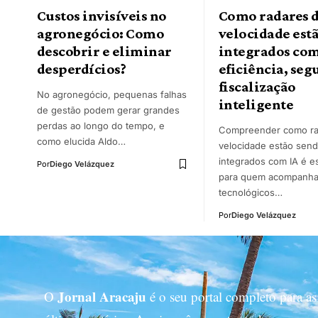
Custos invisíveis no
Como radares 
agronegócio: Como
velocidade est
descobrir e eliminar
integrados com
desperdícios?
eficiência, seg
fiscalização
No agronegócio, pequenas falhas
inteligente
de gestão podem gerar grandes
perdas ao longo do tempo, e
Compreender como ra
como elucida Aldo…
velocidade estão sen
integrados com IA é e
Por
Diego Velázquez
para quem acompanha
tecnológicos…
Por
Diego Velázquez
Jornal Aracaju
O
é o seu portal completo para as