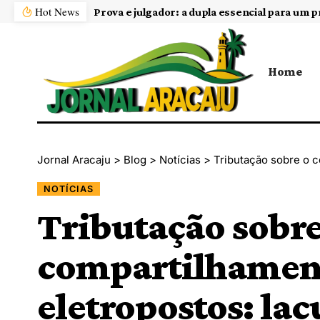
Hot News
 equilibrado
Home
Jornal Aracaju
>
Blog
>
Notícias
>
Tributação sobre o comparti
NOTÍCIAS
Tributação sobre
compartilhament
eletropostos: la