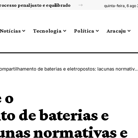
Competências socioemocionais: a Sigma Educação explora como usar os livros paradidáticos para desenvolvê-las
quinta-feira, 6 ago
Notícias
Tecnologia
Política
Aracaju
lhamento de baterias e eletropostos: lacunas normativas e impacto no setor elétrico
 o
o de baterias e
cunas normativas e