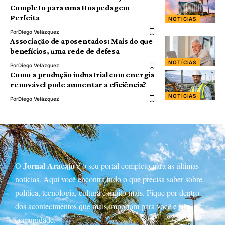
Completo para uma Hospedagem
Perfeita
NOTÍCIAS
Por
Diego Velázquez
Associação de aposentados: Mais do que
benefícios, uma rede de defesa
NOTÍCIAS
Por
Diego Velázquez
Como a produção industrial com energia
renovável pode aumentar a eficiência?
NOTÍCIAS
Por
Diego Velázquez
Jornal Aracaju
O
é o seu portal completo para as últimas
notícias. Aqui você encontra tudo o que precisa saber sobre
política, tecnologia, cultura e muito mais. Fique por dentro
dos acontecimentos que mais importam para você e sua
comunidade.