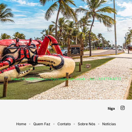
Jornal Aracaju –
contato@jornalaracaju.com.br
– tel.(11)91754-6532
Siga
Home
Quem Faz
Contato
Sobre Nós
Notícias