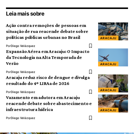
Leia mais sobre
Ação contra remoções de pessoas em
situação de rua reacende debate sobre
políticas públicas urbanas no Brasil
ARACAJU
Por
Diego Velázquez
Expansão Aérea em Aracaju: O Impacto
da Tecnologia na Alta Temporada de
Verão
ARACAJU
Por
Diego Velázquez
Aracaju reduz risco de dengue e divulga
resultado do 4º LIRAa de 2026
ARACAJU
Por
Diego Velázquez
Vazamento em adutora em Aracaju
reacende debate sobre abastecimento e
infraestrutura hídrica
ARACAJU
Por
Diego Velázquez