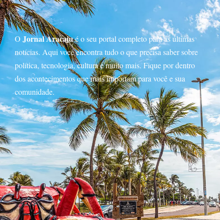
Jornal Aracaju
O
é o seu portal completo para as últimas
notícias. Aqui você encontra tudo o que precisa saber sobre
política, tecnologia, cultura e muito mais. Fique por dentro
dos acontecimentos que mais importam para você e sua
comunidade.