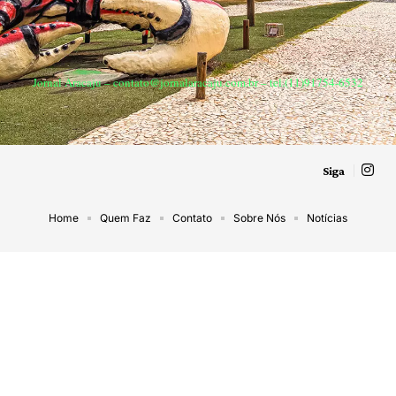
Jornal Aracaju –
contato@jornalaracaju.com.br
– tel.(11)91754-6532
Siga
Home
Quem Faz
Contato
Sobre Nós
Notícias