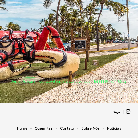
Jornal Aracaju –
contato@jornalaracaju.com.br
– tel.(11)91754-6532
Siga
Home
Quem Faz
Contato
Sobre Nós
Notícias