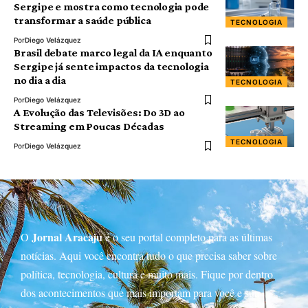
Sergipe e mostra como tecnologia pode
transformar a saúde pública
TECNOLOGIA
Por
Diego Velázquez
Brasil debate marco legal da IA enquanto
Sergipe já sente impactos da tecnologia
no dia a dia
TECNOLOGIA
Por
Diego Velázquez
A Evolução das Televisões: Do 3D ao
Streaming em Poucas Décadas
TECNOLOGIA
Por
Diego Velázquez
Jornal Aracaju
O
é o seu portal completo para as últimas
notícias. Aqui você encontra tudo o que precisa saber sobre
política, tecnologia, cultura e muito mais. Fique por dentro
dos acontecimentos que mais importam para você e sua