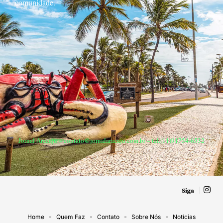
comunidade.
Jornal Aracaju –
contato@jornalaracaju.com.br
– tel.(11)91754-6532
Siga
Home
Quem Faz
Contato
Sobre Nós
Notícias