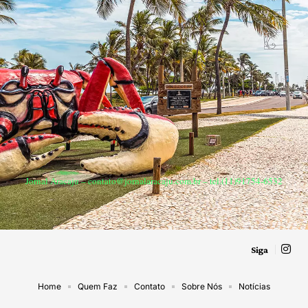
Jornal Aracaju –
contato@jornalaracaju.com.br
– tel.(11)91754-6532
Siga
Home
Quem Faz
Contato
Sobre Nós
Notícias