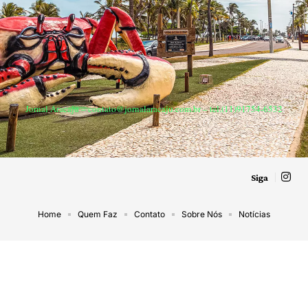
Jornal Aracaju –
contato@jornalaracaju.com.br
– tel.(11)91754-6532
Siga
Home
Quem Faz
Contato
Sobre Nós
Notícias