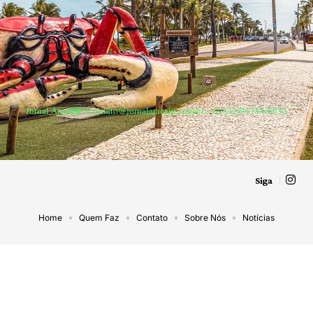
Jornal Aracaju –
contato@jornalaracaju.com.br
– tel.(11)91754-6532
Siga
Home
Quem Faz
Contato
Sobre Nós
Notícias