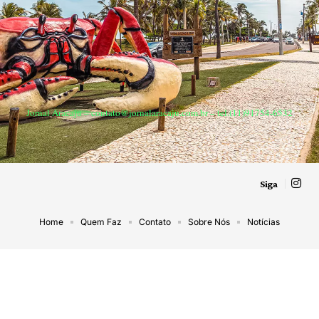
Jornal Aracaju –
contato@jornalaracaju.com.br
– tel.(11)91754-6532
Siga
Home
Quem Faz
Contato
Sobre Nós
Notícias