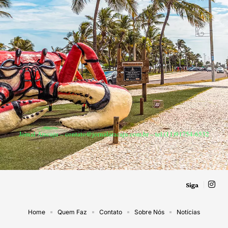
Jornal Aracaju –
contato@jornalaracaju.com.br
– tel.(11)91754-6532
Siga
Home
Quem Faz
Contato
Sobre Nós
Notícias