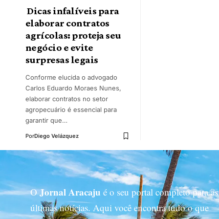
Dicas infalíveis para
elaborar contratos
agrícolas: proteja seu
negócio e evite
surpresas legais
Conforme elucida o advogado
Carlos Eduardo Moraes Nunes,
elaborar contratos no setor
agropecuário é essencial para
garantir que…
Por
Diego Velázquez
Jornal Aracaju
O
é o seu portal completo para as
últimas notícias. Aqui você encontra tudo o que