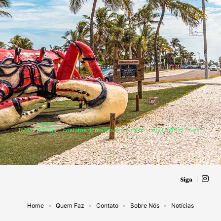
Jornal Aracaju –
contato@jornalaracaju.com.br
– tel.(11)91754-6532
Siga
Home
Quem Faz
Contato
Sobre Nós
Notícias