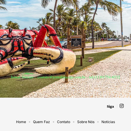
Jornal Aracaju –
contato@jornalaracaju.com.br
– tel.(11)91754-6532
Siga
Home
Quem Faz
Contato
Sobre Nós
Notícias