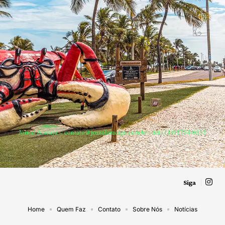
Jornal Aracaju –
contato@jornalaracaju.com.br
– tel.(11)91754-6532
Siga
Home
Quem Faz
Contato
Sobre Nós
Notícias