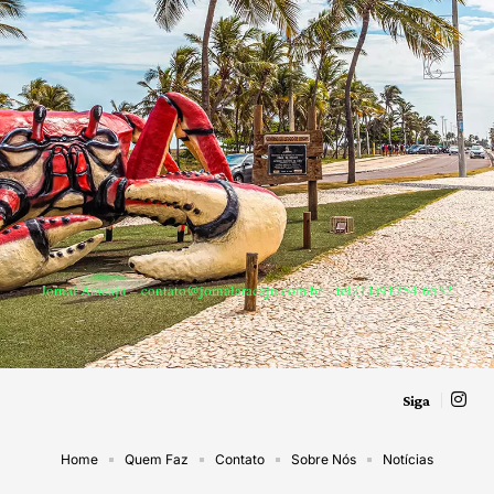
Jornal Aracaju –
contato@jornalaracaju.com.br
– tel.(11)91754-6532
Siga
Home
Quem Faz
Contato
Sobre Nós
Notícias