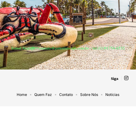
Jornal Aracaju –
contato@jornalaracaju.com.br
– tel.(11)91754-6532
Siga
Home
Quem Faz
Contato
Sobre Nós
Notícias