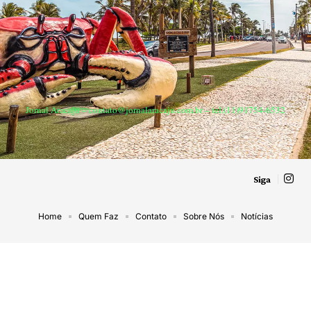
Jornal Aracaju –
contato@jornalaracaju.com.br
– tel.(11)91754-6532
Siga
Home
Quem Faz
Contato
Sobre Nós
Notícias