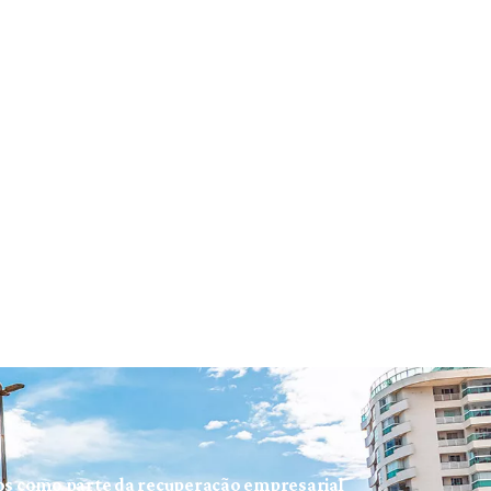
ios como parte da recuperação empresarial