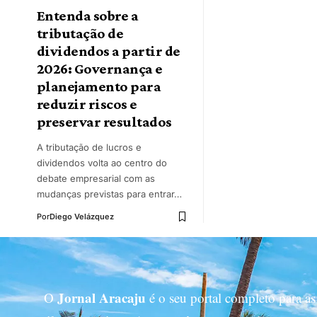
Entenda sobre a
tributação de
dividendos a partir de
2026: Governança e
planejamento para
reduzir riscos e
preservar resultados
A tributação de lucros e
dividendos volta ao centro do
debate empresarial com as
mudanças previstas para entrar…
Por
Diego Velázquez
Jornal Aracaju
O
é o seu portal completo para as