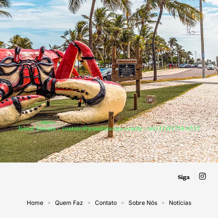
Jornal Aracaju –
contato@jornalaracaju.com.br
– tel.(11)91754-6532
Siga
Home
Quem Faz
Contato
Sobre Nós
Notícias