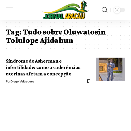
Tag:
Tudo sobre Oluwatosin
Tolulope Ajidahun
Síndrome de Asherman e
infertilidade: como as aderências
uterinas afetam a concepção
Por
Diego Velázquez