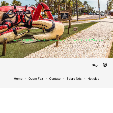
Jornal Aracaju –
contato@jornalaracaju.com.br
– tel.(11)91754-6532
Siga
Home
Quem Faz
Contato
Sobre Nós
Notícias